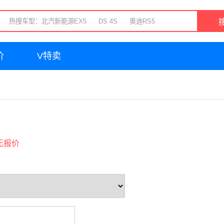
价
V特卖
无报价