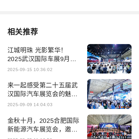
相关推荐
江城明珠 光影繁华！
2025武汉国际车展9月17
日启幕
2025-09-15 10:36:02
来一起感受第二十五届武
汉国际汽车展览会的魅
力！
2025-09-09 14:04:03
金秋十月，2025合肥国际
新能源汽车展览会，邀你
共赴未来！