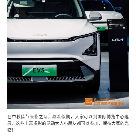
在中秋佳节来临之际，趁着假期，大家可以到国际博览中心逛
展，这些丰富多彩的活动大人小朋友都可以参加，期待大家的光
临！