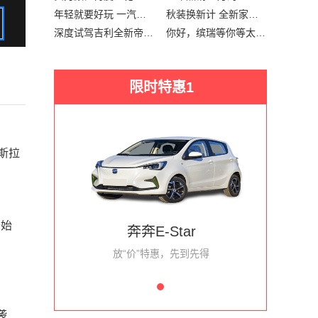
年轻就要好玩 一汽大众探歌到店实拍
秋装换新计 全新家族设计宝马X4来了
深度试驾吉利全新帝豪 潮流的实用主义
你好，缤瑞等你等太久庆幸我表现的波澜不惊
限时特惠1
斯拉
开始
奔奔E-Star
放“价”特惠，先到先得
袭