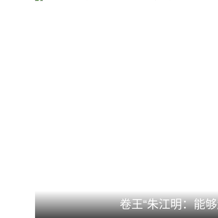
卷王“朱江明：能