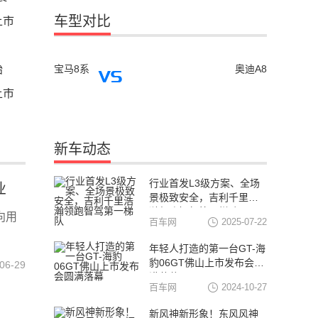
车型对比
上市
始
宝马8系
奥迪A8
上市
新车动态
行业首发L3级方案、全场
业
景极致安全，吉利千里浩
瀚领跑智驾第一梯队
向用
百车网
2025-07-22
年轻人打造的第一台GT-海
豹06GT佛山上市发布会圆
06-29
满落幕
百车网
2024-10-27
新风神新形象！东风风神