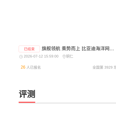
旗舰领航 乘势而上 比亚迪海洋网云贵川战区臻享焕新季--铜仁站
已结束
2026-07-12 15:59:00
铜仁
26
人已报名
全国第
3929
评测