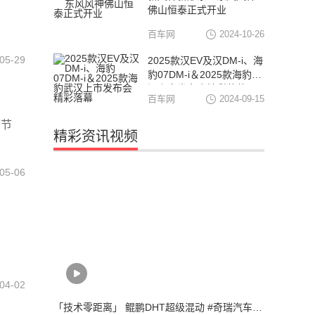
佛山恒泰正式开业
百车网
2024-10-26
05-29
2025款汉EV及汉DM-i、海
豹07DM-i＆2025款海豹武
汉上市发布会精彩落幕
百车网
2024-09-15
环节
精彩资讯视频
05-06
04-02
「技术零距离」 鲲鹏DHT超级混动 #奇瑞汽车瑞虎8PLUS 鲲鹏e+桃源之旅武汉站