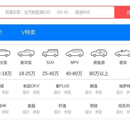
价
V特卖
大型
豪华型
SUV
MPV
新能源
跑车
2-18万
18-25万
25-40万
40-80万
80万以上
思域
本田CR-V
秦PLUS
朗逸
帕萨
参配
报价
参配
报价
参配
报价
参配
报价
参
弗H6
星越
轩逸
明锐
坦克30
参配
报价
参配
报价
参配
报价
参配
报价
参