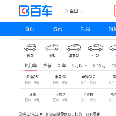
全国
首页
资讯
视频
报
微型
小型
紧凑型
中型
中
热门车
推荐
新车
5万以下
8-12万
1
奥迪Q5L
宝马X3
奔驰GLC
报价
参配
报价
参配
报价
参配
报价
速腾
汉兰达
卡罗拉
哈
报价
参配
报价
参配
报价
参配
报价