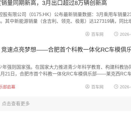
销量同期新高，3月出口超过8万辆创新高
控股有限公司（0175.HK）公布最新销量数据：3月乘用车销量23
%。其中新能源销量（含吉利、领克、极氪）达127319辆，同比
，新能源销量占比55%。2026年一季度，吉利汽车累计销量达709
百车网
2026-
吉利、领克、极氪）达369059辆，同比增长9%，展现出强劲
面，3月销量81639辆，同环比双增长，同比增长120%，环比增
计销量203024辆，同比大涨126%。3月出口超过8万辆、连续
，竞速点亮梦想——合肥首个科教一体化RC车模俱
际化业务驶入增长快车道。...
少年强则国家强。在国家大力推进青少年科学教育、构建科教协
月21日，合肥市首个科教一体化RC车模俱乐部——莱克西RC
肥举行，为青少年科技素养培育注入新活力，搭建起科教融合的
乐部启幕
百车网
2026-
点击查看更多