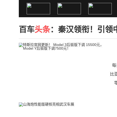
百车
头条
：
秦汉领衔！引领
每
比