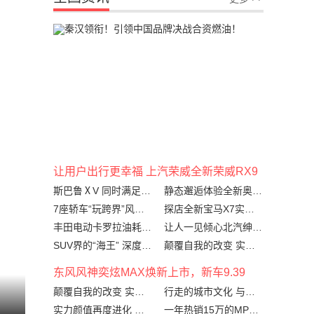
让用户出行更幸福 上汽荣威全新荣威RX9
斯巴鲁ⅩV 同时满足男女需
静态邂逅体验全新奥迪Q3 品质高端升级
7座轿车“玩跨界”风格 深度试驾体验雪佛兰沃兰多
探店全新宝马X7实拍图 BMW X家族巅峰之作
丰田电动卡罗拉油耗仅1.3L 这是要搞事啊
让人一见倾心北汽绅宝智道 到底何方神圣？
SUV界的“海王” 深度试驾比亚迪唐燃油版
颠覆自我的改变 实力派江淮瑞风S4完美升级
东风风神奕炫MAX焕新上市，新车9.39
颠覆自我的改变 实力派江淮瑞风S4完美升级
行走的城市文化 与全新凯美瑞邂逅不一样的你
实力颜值再度进化 全新奔驰A级到店实拍
一年热销15万的MPV ,宋MAX凭什么如此受宠？