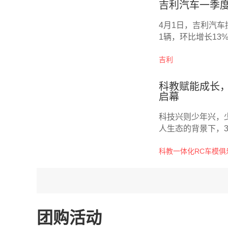
吉利汽车一季度
4月1日，吉利汽车
1辆，环比增长13
6%，环比增长8%
吉利
辆；新能源销量（含
态势。 海外出口方
4%；一季度海外累
科教赋能成长
出口超过6万辆，国
启幕
科技兴则少年兴，
人生态的背景下，3
乐部启动仪式在合
科教一体化RC车模俱
平台。...
团购活动