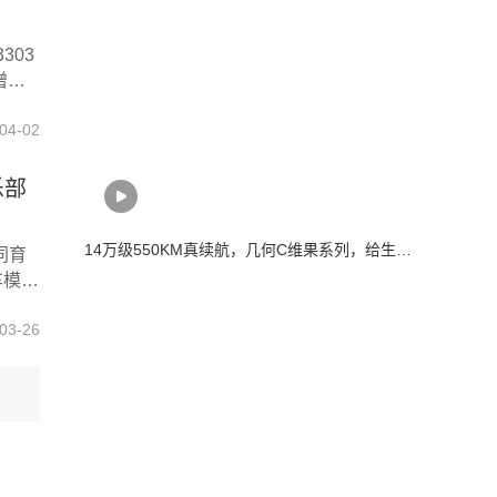
303
增长
358
04-02
增长
长3
三个月
乐部
14万级550KM真续航，几何C维果系列，给生活加一点甜。
同育
车模俱
实践
03-26