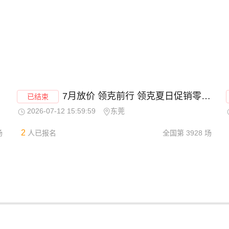
7月放价 领克前行 领克夏日促销零利冲量-东莞站
已结束
2026-07-12 15:59:59
东莞
2
场
人已报名
全国第
3928
场