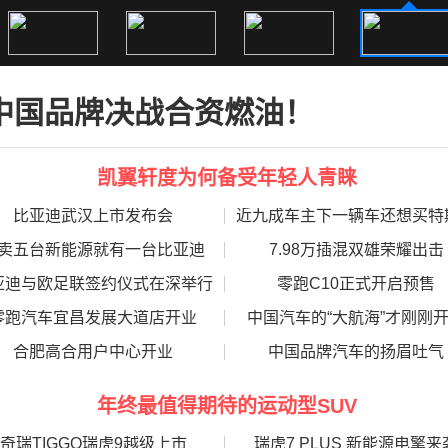
中国品牌决战合资燃油！
限时特惠1
凯翼轩度为何备受年轻人青睐
比亚迪武汉上市发布会
近九成车主下一辆车还想买特
卖五台新能源就有一台比亚迪
7.98万插混双雄荣耀出击
亚迪与欧足联签约仪式在深举行
零跑C10正式开启预售
零跑汽车宜昌发展大道店开业
中国汽车的“大航海”才刚刚
奔奔E-Star
合肥高合用户中心开业
中国品牌汽车的扬眉吐气
放“价”特惠，先到先得
年终最值得期待的运动型SUV
奇瑞TIGGO瑞虎9越级上市
瑞虎7 PLUS 新能源电擎来