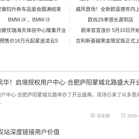
安徽钧升新车品鉴会圆满结束
威风登场！全新欧蓝德年内
BMW iX 、BMW i3
欧尚Z6孝感长源到店
动屋优瑞海天体验中心隆重开业
蔚来官宣涨价 5月10日开
预售价16万元起星途凌云S
吉利新豪越黑金限定版正式
风华！启境授权用户中心·合肥庐阳蒙城北路盛大开
权用户中心·合肥庐阳蒙城北路举办了开业盛典，现场引来了众多意
.
百车网
2026-
T武汉站深度链接用户价值