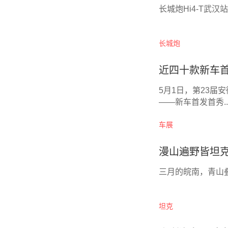
长城炮Hi4-T武汉
长城炮
近四十款新车
5月1日，第23届
——新车首发首秀..
车展
漫山遍野皆坦
​三月的皖南，青山叠
坦克