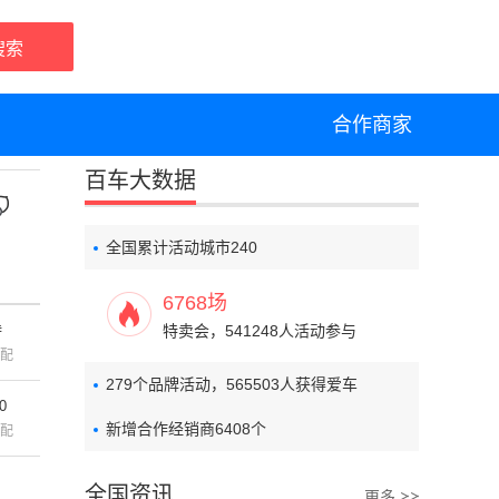
搜索
合作商家
百车大数据
全国累计活动城市
240
6768
场特卖会，
541248
人活动参与
特
279
个
配
品牌活动，
565503
人获得爱车
0
新增合作经销商
6408
个
配
全国资讯
更多