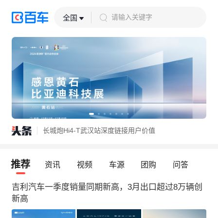
请输入关键字
全国
漫山遍野皆坦克，铁汉柔情赴春约
庐城新启 一境风华！启境授权用户中心·合肥庐阳蒙城北路盛大开业
长城炮Hi4-T武汉站深度链接用户价值
漫山遍野皆坦克，铁汉柔情赴春约
庐城新启 一境风华！启境授权用户中心·合肥庐阳蒙城北路盛大开业
推荐
资讯
视频
车源
团购
问答
吉利汽车一季度销量同期新高，3月出口超过8万辆创
新高