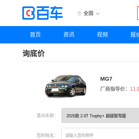
全国
首页
资讯
视频
报
询底价
MG7
厂商指导价：
11.
意向车款：
您的姓名：