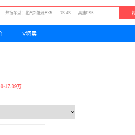
价
V特卖
98-17.89万