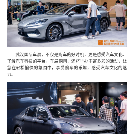
武汉国际车展，不仅是购车的好时机，更是感受汽车文化、
了解汽车科技的平台。车展期间，还将举办丰富多彩的活动，让
您在轻松愉快的氛围中，享受购车的乐趣，感受汽车文化的魅
力。