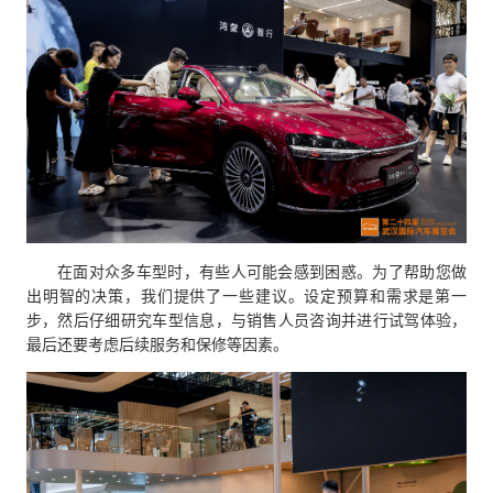
在面对众多车型时，有些人可能会感到困惑。为了帮助您做
出明智的决策，我们提供了一些建议。设定预算和需求是第一
步，然后仔细研究车型信息，与销售人员咨询并进行试驾体验，
最后还要考虑后续服务和保修等因素。