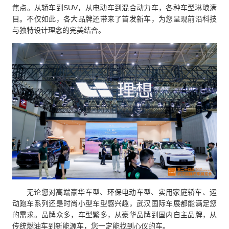
焦点。从轿车到SUV，从电动车到混合动力车，各种车型琳琅满
目。不仅如此，各大品牌还带来了首发新车，为您呈现前沿科技
与独特设计理念的完美结合。
无论您对高端豪华车型、环保电动车型、实用家庭轿车、运
动跑车系列还是时尚小型车型感兴趣，武汉国际车展都能满足您
的需求。品牌众多，车型繁多，从豪华品牌到国内自主品牌，从
传统燃油车到新能源车，您一定能找到心仪的车。