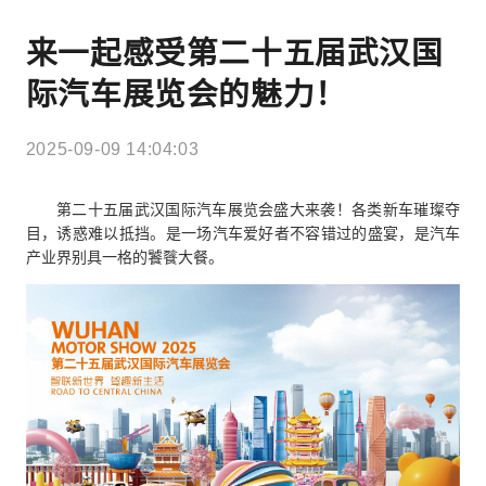
来一起感受第二十五届武汉国
际汽车展览会的魅力！
2025-09-09 14:04:03
第二十五届武汉国际汽车展览会盛大来袭！各类新车璀璨夺
目，诱惑难以抵挡。是一场汽车爱好者不容错过的盛宴，是汽车
产业界别具一格的饕餮大餐。