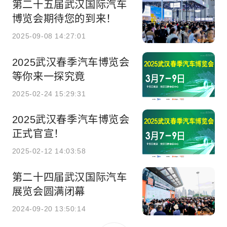
第二十五届武汉国际汽车
博览会期待您的到来！
2025-09-08 14:27:01
2025武汉春季汽车博览会
等你来一探究竟
2025-02-24 15:29:31
2025武汉春季汽车博览会
正式官宣！
2025-02-12 14:03:58
第二十四届武汉国际汽车
展览会圆满闭幕
2024-09-20 13:50:14